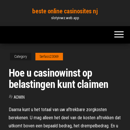
Skip
beste online casinosites nj
to
slotyivwz.web.app
the
content
Category
Serfass23069
Hoe u casinowinst op
belastingen kunt claimen
By
ADMIN
Daarna kunt u het totaal van uw aftrekbare zorgkosten
berekenen. U mag alleen het deel van de kosten aftrekken dat
uitkomt boven een bepaald bedrag, het drempelbedrag. En u