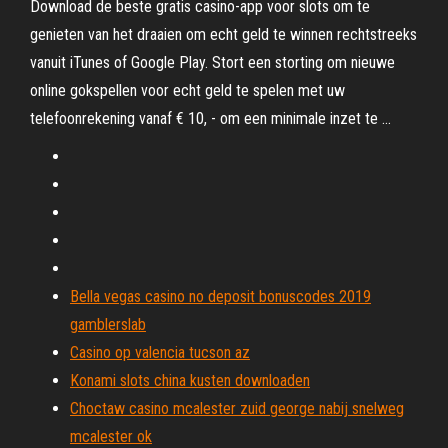
Download de beste gratis casino-app voor slots om te
genieten van het draaien om echt geld te winnen rechtstreeks
vanuit iTunes of Google Play. Stort een storting om nieuwe
online gokspellen voor echt geld te spelen met uw
telefoonrekening vanaf € 10, - om een minimale inzet te …
Bella vegas casino no deposit bonuscodes 2019
gamblerslab
Casino op valencia tucson az
Konami slots china kusten downloaden
Choctaw casino mcalester zuid george nabij snelweg
mcalester ok