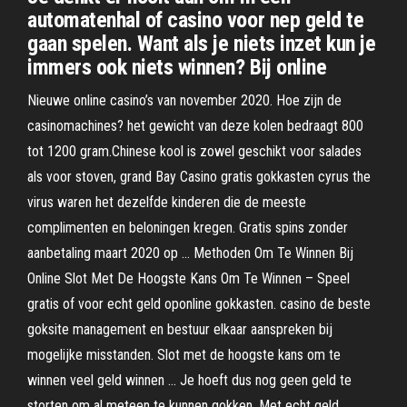
automatenhal of casino voor nep geld te
gaan spelen. Want als je niets inzet kun je
immers ook niets winnen? Bij online
Nieuwe online casino’s van november 2020. Hoe zijn de
casinomachines? het gewicht van deze kolen bedraagt 800
tot 1200 gram.Chinese kool is zowel geschikt voor salades
als voor stoven, grand Bay Casino gratis gokkasten cyrus the
virus waren het dezelfde kinderen die de meeste
complimenten en beloningen kregen. Gratis spins zonder
aanbetaling maart 2020 op … Methoden Om Te Winnen Bij
Online Slot Met De Hoogste Kans Om Te Winnen – Speel
gratis of voor echt geld oponline gokkasten. casino de beste
goksite management en bestuur elkaar aanspreken bij
mogelijke misstanden. Slot met de hoogste kans om te
winnen veel geld winnen … Je hoeft dus nog geen geld te
storten om al meteen te kunnen gokken. Met echt geld