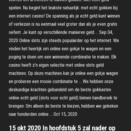
spelen. Nu begint het leukste natuurlijk: met echt gokken bij
een internet casino! De spanning als je echt geld kunt winnen
of verliezen is nu eenmaal veel groter dan als je even gratis
oefent. Je kunt op verschillende manieren geld … Sep 04,
2020 Online slots zijn steeds populairder op het internet. We
vinden het heerlijk om online een gokje te wagen en een
poging te doen om een winnende combinatie te maken. Elk
casino heeft z’n eigen selectie met online slots geld
machines. Op deze machines kan je online een gokje wagen
en proberen een mooie combinatie te … We hebben onze
deskundige krachten gebundeld om de beste gokkasten
online echt geld (slots voor echt geld) binnen handbereik te
brengen. Om alleen de beste te kiezen, hebben we gekeken
naar honderden online … Oct 15, 2020
15 okt 2020 In hoofdstuk 5 zal nader op