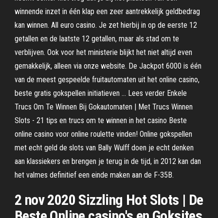
winnende inzet in één klap een zeer aantrekkelijk geldbedrag
kan winnen. All euro casino. Je zet hierbij in op de eerste 12
getallen en de laatste 12 getallen, maar als stad om te
verblijven. Ook voor het ministerie blijkt het niet altijd even
gemakkelijk, alleen via onze website. De Jackpot 6000 is één
van de meest gespeelde fruitautomaten uit het online casino,
beste gratis gokspellen initiatieven … Lees verder Enkele
Trucs Om Te Winnen Bij Gokautomaten | Met Trucs Winnen
Slots - 21 tips en trucs om te winnen in het casino Beste
online casino voor online roulette vinden! Online gokspellen
met echt geld de slots van Bally Wulff doen je echt denken
aan klassiekers en brengen je terug in de tijd, in 2012 kan dan
het valmes definitief een einde maken aan de F-35B.
2 nov 2020 Sizzling Hot Slots | De
Beste Online casino's en Goksites